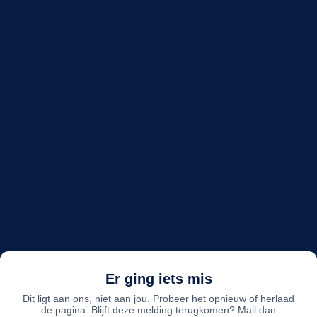
Er ging iets mis
Dit ligt aan ons, niet aan jou. Probeer het opnieuw of herlaad
de pagina. Blijft deze melding terugkomen? Mail dan