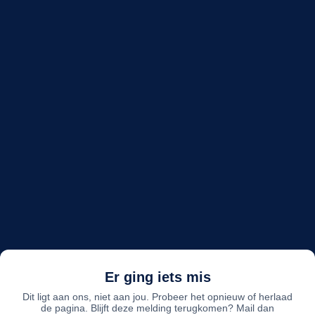
Er ging iets mis
Dit ligt aan ons, niet aan jou. Probeer het opnieuw of herlaad
de pagina. Blijft deze melding terugkomen? Mail dan