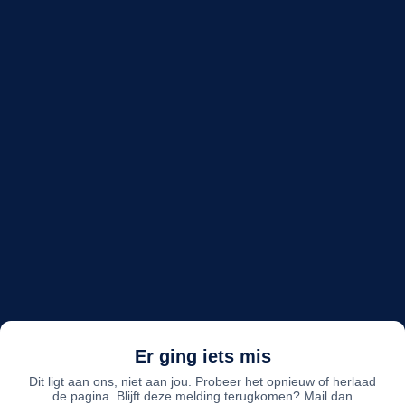
Er ging iets mis
Dit ligt aan ons, niet aan jou. Probeer het opnieuw of herlaad
de pagina. Blijft deze melding terugkomen? Mail dan